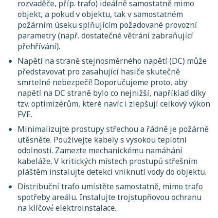
rozvaděče, příp. trafo) ideálně samostatně mimo
objekt, a pokud v objektu, tak v samostatném
požárním úseku splňujícím požadované provozní
parametry (např. dostatečné větrání zabraňující
přehřívání).
Napětí na straně stejnosměrného napětí (DC) může
představovat pro zasahující hasiče skutečně
smrtelné nebezpečí! Doporučujeme proto, aby
napětí na DC straně bylo co nejnižší, například díky
tzv. optimizérům, které navíc i zlepšují celkový výkon
FVE.
Minimalizujte prostupy střechou a řádně je požárně
utěsněte. Používejte kabely s vysokou teplotní
odolností. Zamezte mechanickému namáhání
kabeláže. V kritických místech prostupů střešním
pláštěm instalujte detekci vniknutí vody do objektu.
Distribuční trafo umístěte samostatně, mimo trafo
spotřeby areálu. Instalujte trojstupňovou ochranu
na klíčové́ elektroinstalace.