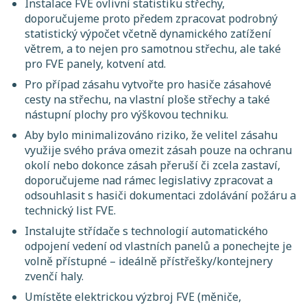
Instalace FVE ovlivní statistiku střechy,
doporučujeme proto předem zpracovat podrobný
statistický výpočet včetně dynamického zatížení
větrem, a to nejen pro samotnou střechu, ale také
pro FVE panely, kotvení atd.
Pro případ zásahu vytvořte pro hasiče zásahové
cesty na střechu, na vlastní ploše střechy a také
nástupní plochy pro výškovou techniku.
Aby bylo minimalizováno riziko, že velitel zásahu
využije svého práva omezit zásah pouze na ochranu
okolí nebo dokonce zásah přeruší či zcela zastaví,
doporučujeme nad rámec legislativy zpracovat a
odsouhlasit s hasiči dokumentaci zdolávání požáru a
technický list FVE.
Instalujte střídače s technologií automatického
odpojení vedení od vlastních panelů a ponechejte je
volně přístupné – ideálně přístřešky/kontejnery
zvenčí haly.
Umístěte elektrickou výzbroj FVE (měniče,