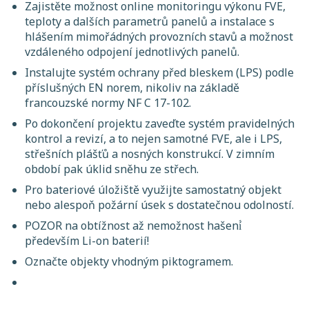
Zajistěte možnost online monitoringu výkonu FVE,
teploty a dalších parametrů panelů a instalace s
hlášením mimořádných provozních stavů a možnost
vzdáleného odpojení jednotlivých panelů.
Instalujte systém ochrany před bleskem (LPS) podle
příslušných EN norem, nikoliv na základě
francouzské normy NF C 17-102.
Po dokončení projektu zaveďte systém pravidelných
kontrol a revizí, a to nejen samotné FVE, ale i LPS,
střešních plášťů a nosných konstrukcí. V zimním
období pak úklid sněhu ze střech.
Pro bateriové úložiště využijte samostatný objekt
nebo alespoň požární úsek s dostatečnou odolností.
POZOR na obtížnost až nemožnost hašení́
především Li-on baterií!
Označte objekty vhodným piktogramem.