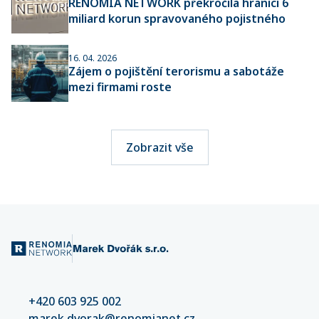
RENOMIA NETWORK překročila hranici 6
miliard korun spravovaného pojistného
16. 04. 2026
Zájem o pojištění terorismu a sabotáže
mezi firmami roste
Zobrazit vše
+420 603 925 002
marek.dvorak@renomianet.cz