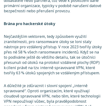
dodavatele nebo partnera, což vede k poškození dané
primární organizace, typicky v podobě narušení datové
bezpečnosti nebo přerušení provozu.
Brána pro hackerské útoky
Nejčastějším vektorem, tedy způsobem využití
zranitelnosti, pro ransomware útoky se loni staly
nástroje pro vzdálený přístup. V roce 2023 tvořily útoky
přes ně 58 % všech ransomware incidentů. Když se na
to podíváme ještě do většího detailu, tak se útočníci
přesunuli od útoků na protokol vzdálené plochy (RDP)
k cílení právě na tzv. interně spravované VPN, které
tvořily 63 % útoků spojených se vzdáleným přístupem.
A důležité je zdůraznit i slovní spojení „interně
spravované“. Oproti organizacím, které využívají
cloudově spravované VPN, nebo těm, které technologii
VPN nepoužívají vůbec, byla pravděpodobnost