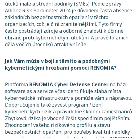
útoků malé a střední podniky (SMEs). Podle zprávy
Allianz Risk Barometer 2024 je důvodem častá absence
základních bezpečnostních opatření v těchto
organizacích, což je činí zranitelnějšími. Tyto firmy
často postrádají zdroje a odborné znalosti k účinné
obraně proti kybernetickým útokům. A právě to z nich
dělá v očích útočníků atraktivní cíle.
Jak Vám může v boji s těmito a podobnými
kybernetickými hrozbami pomoci RENOMIA?
Platforma
RENOMIA Cyber Defense Center
na bázi
software as a service včas identifikuje slabá místa
kybernetické infrastruktury a pomůže vám s nápravou.
Doporučujeme také zavést program řízení
kybernetických rizik a pravidelné školení zaměstnanců.
Zbytková rizika je vhodné řešit speciálním pojištěním.
Zhodnocení vašeho rizikového profilu a stavu
bezpečnostních opatření pro potřeby kvalitní nabídky