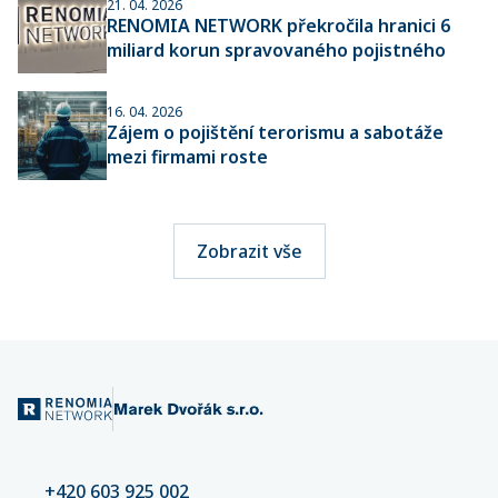
21. 04. 2026
RENOMIA NETWORK překročila hranici 6
miliard korun spravovaného pojistného
16. 04. 2026
Zájem o pojištění terorismu a sabotáže
mezi firmami roste
Zobrazit vše
+420 603 925 002