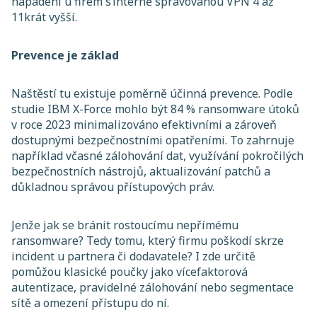
napadení u firem s interně spravovanou VPN 4 až
11krát vyšší.
Prevence je základ
Naštěstí tu existuje poměrně účinná prevence. Podle
studie IBM X-Force mohlo být 84 % ransomware útoků
v roce 2023 minimalizováno efektivními a zároveň
dostupnými bezpečnostními opatřeními. To zahrnuje
například včasné zálohování dat, využívání pokročilých
bezpečnostních nástrojů, aktualizování patchů a
důkladnou správou přístupových práv.
Jenže jak se bránit rostoucímu nepřímému
ransomware? Tedy tomu, který firmu poškodí skrze
incident u partnera či dodavatele? I zde určitě
pomůžou klasické poučky jako vícefaktorová
autentizace, pravidelné zálohování nebo segmentace
sítě a omezení přístupu do ní.