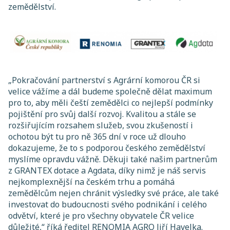
zemědělství.
„Pokračování partnerství s Agrární komorou ČR si
velice vážíme a dál budeme společně dělat maximum
pro to, aby měli čeští zemědělci co nejlepší podmínky
pojištění pro svůj další rozvoj. Kvalitou a stále se
rozšiřujícím rozsahem služeb, svou zkušeností i
ochotou být tu pro ně 365 dní v roce už dlouho
dokazujeme, že to s podporou českého zemědělství
myslíme opravdu vážně. Děkuji také našim partnerům
z GRANTEX dotace a Agdata, díky nimž je náš servis
nejkomplexnější na českém trhu a pomáhá
zemědělcům nejen chránit výsledky své práce, ale také
investovat do budoucnosti svého podnikání i celého
odvětví, které je pro všechny obyvatele ČR velice
důležité,“ říká ředitel RENOMIA AGRO Jiří Havelka.