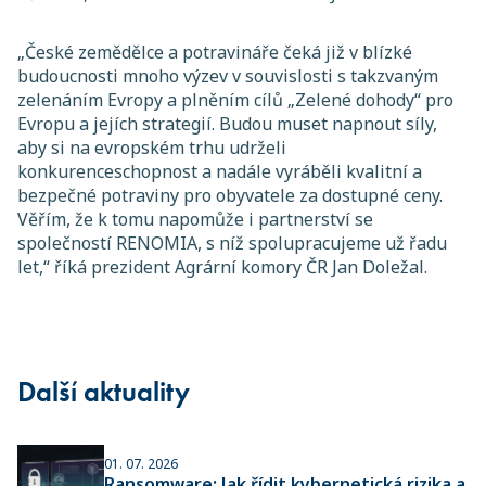
„České zemědělce a potravináře čeká již v blízké
budoucnosti mnoho výzev v souvislosti s takzvaným
zelenáním Evropy a plněním cílů „Zelené dohody“ pro
Evropu a jejích strategií. Budou muset napnout síly,
aby si na evropském trhu udrželi
konkurenceschopnost a nadále vyráběli kvalitní a
bezpečné potraviny pro obyvatele za dostupné ceny.
Věřím, že k tomu napomůže i partnerství se
společností RENOMIA, s níž spolupracujeme už řadu
let,“ říká prezident Agrární komory ČR Jan Doležal.
Další aktuality
01. 07. 2026
Ransomware: Jak řídit kybernetická rizika a